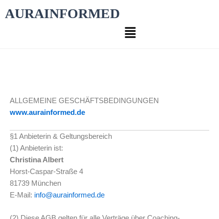
Zum
AURAINFORMED
Inhalt
Menü
springen
ALLGEMEINE GESCHÄFTSBEDINGUNGEN
www.aurainformed.de
§1 Anbieterin & Geltungsbereich
(1) Anbieterin ist:
Christina Albert
Horst-Caspar-Straße 4
81739 München
E-Mail:
info@aurainformed.de
(2) Diese AGB gelten für alle Verträge über Coaching-,